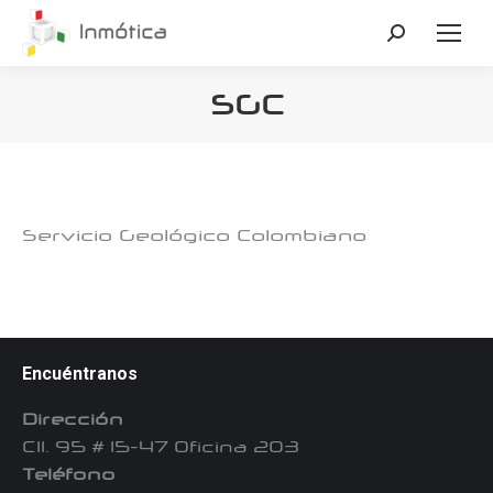
Buscar:
SGC
Estás aquí:
Servicio Geológico Colombiano
Encuéntranos
Dirección
Cll. 95 # 15-47 Oficina 203
Teléfono