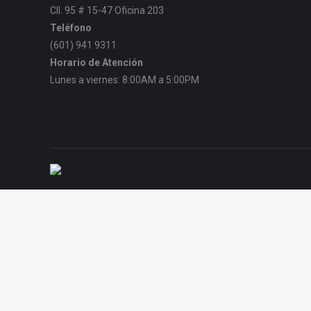
Cll. 95 # 15-47 Oficina 203
Teléfono
(601) 941 9311
Horario de Atención
Lunes a viernes: 8:00AM a 5:00PM