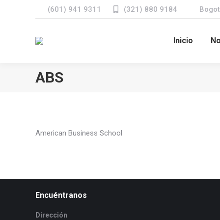
(601) 941 9311
(321) 880 9184
Bogot
Inicio
No
ABS
American Business School
Encuéntranos
Dirección