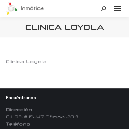
Buscar:
CLINICA LOYOLA
Estás aquí:
Clinica Loyola
Encuéntranos
Dirección
Cll. 95 # 15-47 Oficina 203
Teléfono