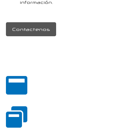
información.
Contactenos
10
Aplicativos
12
Módulos