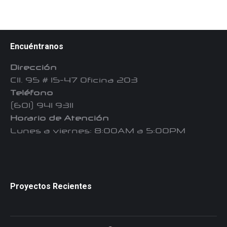
Encuéntranos
Dirección
Cll. 95 # 15-47 Oficina 203
Teléfono
(601) 941 9311
Horario de Atención
Lunes a viernes: 8:00AM a 5:00PM
Proyectos Recientes